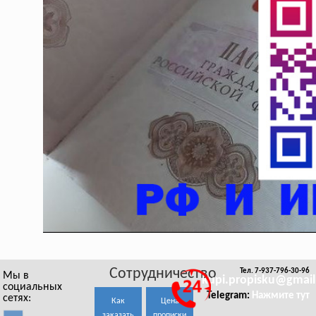
Сотрудничество
Тел. 7-937-796-30-96
Мы в
kupi.propisku@gmai
социальных
Telegram:
Нажмите тут
сетях:
Как
Цена
заказать
прописки