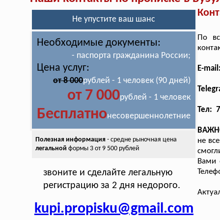
Конт
Не упустите ваш шанс
По вс
Необходимые документы:
конта
- паспорта гражданина России;
Цена услуг:
E-mai
от 8 000
рублей - 1 человек (90 дней)
Teleg
от 7 000
рублей - 1 человек
Тел: 
Бесплатно
несовершеннолетние
ВАЖН
Полезная информация
- средне рыночная цена
не вс
легальной
формы 3 от 9 500 рублей
смогл
Вами 
Телеф
звоните и сделайте легальную
регистрацию за 2 дня недорого.
Актуа
kupi.propisku@gmail.com