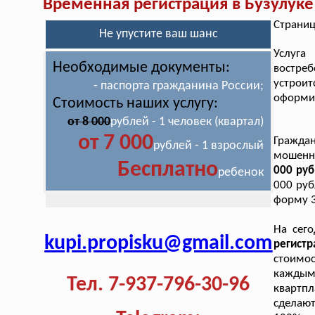
Временная регистрация в Бузулуке
Страниц
Не упустите ваш шанс
Услуг
Необходимые документы:
востреб
устрои
- паспорта гражданина России;
оформит
Стоимость наших услугу:
от 8 000
рублей - 1 человек (квартал)
от 7 000
Гражда
рублей - 1 взрослый
мошенн
Бесплатно
000 руб
ребенок
000 руб
форму 3
На сего
kupi.propisku@gmail.com
регист
стоимо
каждым
Тел. 7-937-796-30-96
квартпл
сделают