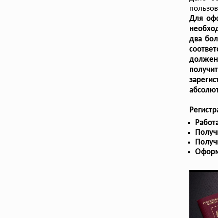
пользов
Для оф
необход
два бол
соответ
должен
получи
зарегис
абсолют
Регист
Работ
Получ
Получ
Оформ