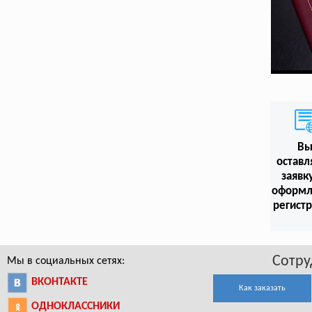
В
оставл
заявк
оформл
регист
Сотру
Мы в социальных сетях:
ВКОНТАКТЕ
Как заказать
ОДНОКЛАССНИКИ