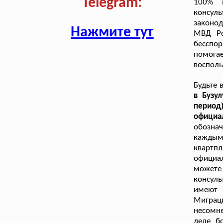
Telegram:
100% 
консул
законод
Нажмите тут
МВД Ро
бесспо
помогае
восполь
Будьте 
в Бузу
период
официа
обозна
кажды
квартпл
официа
может
консуль
имеют 
Мигра
несомне
деле б